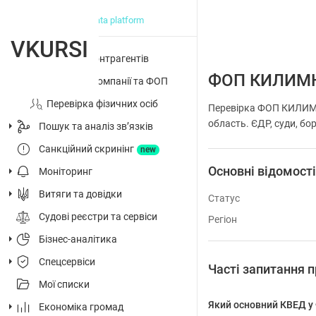
big data platform
VKURSI
Перевірка контрагентів
ФОП КИЛИМ
Досьє на компанії та ФОП
Перевірка фізичних осіб
Перевірка ФОП КИЛИМН
область. ЄДР, суди, бор
Пошук та аналіз звʼязків
Санкційний скринінг
new
Основні відомост
Моніторинг
Витяги та довідки
Статус
Судові реєстри та сервіси
Регіон
Бізнес-аналітика
Спецсервіси
Часті запитанн
Мої списки
Який основний КВЕД
Економіка громад