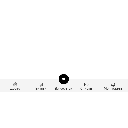
Досьє
Витяги
Всі сервіси
Списки
Моніторинг
Перевірка контрагентів
Продукти
Пошук та аналіз звʼязків
Користувачам
Санкційний скринінг
new