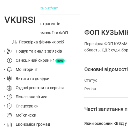
big data platform
VKURSI
Перевірка контрагентів
ФОП КУЗЬМІ
Досьє на компанії та ФОП
Перевірка фізичних осіб
Перевірка ФОП КУЗЬМІ
область. ЄДР, суди, бор
Пошук та аналіз звʼязків
Санкційний скринінг
new
Основні відомост
Моніторинг
Витяги та довідки
Статус
Судові реєстри та сервіси
Регіон
Бізнес-аналітика
Спецсервіси
Часті запитання
Мої списки
Який основний КВЕД 
Економіка громад