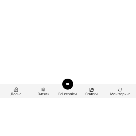
Досьє
Витяги
Всі сервіси
Списки
Моніторинг
Перевірка контрагентів
Продукти
Пошук та аналіз звʼязків
Користувачам
Санкційний скринінг
new