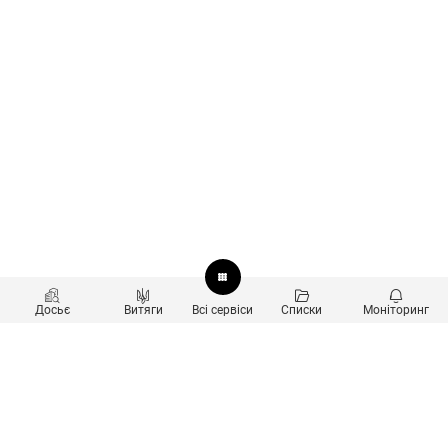
Досьє
Витяги
Всі сервіси
Списки
Моніторинг
Перевірка контрагентів
Продукти
Пошук та аналіз звʼязків
Користувачам
Санкційний скринінг
new