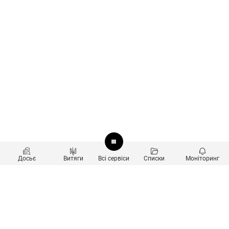
Досьє
Витяги
Всі сервіси
Списки
Моніторинг
Перевірка контрагентів
Продукти
Пошук та аналіз звʼязків
Користувачам
Санкційний скринінг
new