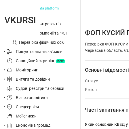
big data platform
VKURSI
Перевірка контрагентів
ФОП КУСИЙ 
Досьє на компанії та ФОП
Перевірка фізичних осіб
Перевірка ФОП КУСИЙ 
Черкаська область. ЄДР
Пошук та аналіз звʼязків
Санкційний скринінг
new
Основні відомост
Моніторинг
Витяги та довідки
Статус
Судові реєстри та сервіси
Регіон
Бізнес-аналітика
Спецсервіси
Часті запитанн
Мої списки
Який основний КВЕД
Економіка громад