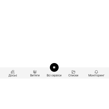
Досьє
Витяги
Всі сервіси
Списки
Моніторинг
Перевірка контрагентів
Продукти
Пошук та аналіз звʼязків
Користувачам
Санкційний скринінг
new