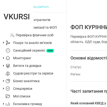
big data platform
VKURSI
Перевірка контрагентів
ФОП КУРІН
Досьє на компанії та ФОП
Перевірка фізичних осіб
Перевірка ФОП КУРІНН
область. ЄДР, суди, бор
Пошук та аналіз звʼязків
Санкційний скринінг
new
Основні відомост
Моніторинг
Витяги та довідки
Статус
Судові реєстри та сервіси
Регіон
Бізнес-аналітика
Спецсервіси
Часті запитанн
Мої списки
Який основний КВЕД
Економіка громад