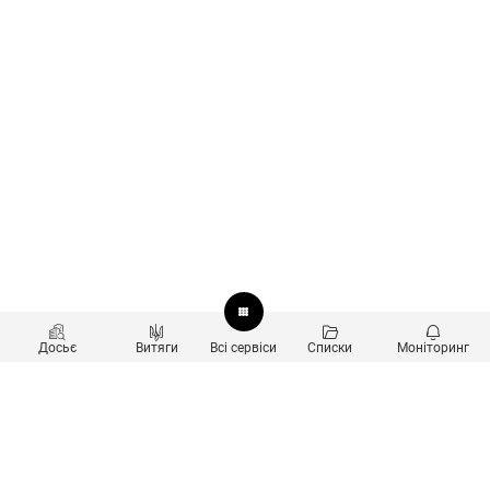
Досьє
Витяги
Всі сервіси
Списки
Моніторинг
Перевірка контрагентів
Продукти
Пошук та аналіз звʼязків
Користувачам
Санкційний скринінг
new