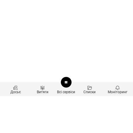
Досьє
Витяги
Всі сервіси
Списки
Моніторинг
Перевірка контрагентів
Продукти
Пошук та аналіз звʼязків
Користувачам
Санкційний скринінг
new