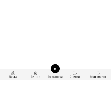
Досьє
Витяги
Всі сервіси
Списки
Моніторинг
Перевірка контрагентів
Продукти
Пошук та аналіз звʼязків
Користувачам
Санкційний скринінг
new