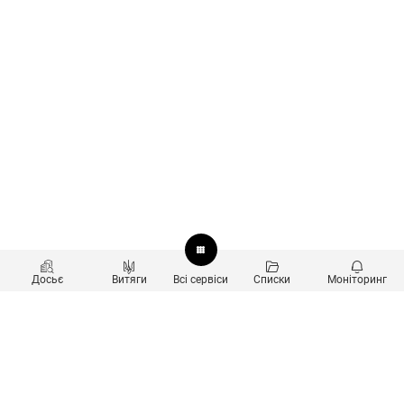
Досьє
Витяги
Всі сервіси
Списки
Моніторинг
Перевірка контрагентів
Продукти
Пошук та аналіз звʼязків
Користувачам
Санкційний скринінг
new