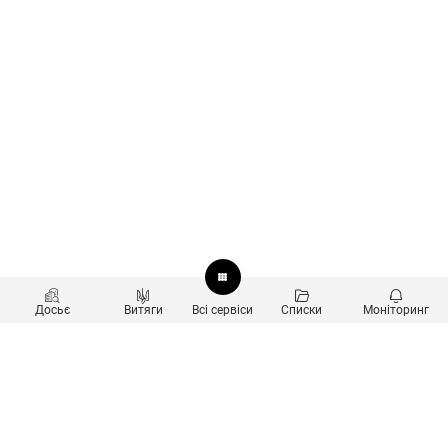
Досьє
Витяги
Всі сервіси
Списки
Моніторинг
Перевірка контрагентів
Продукти
Пошук та аналіз звʼязків
Користувачам
Санкційний скринінг
new