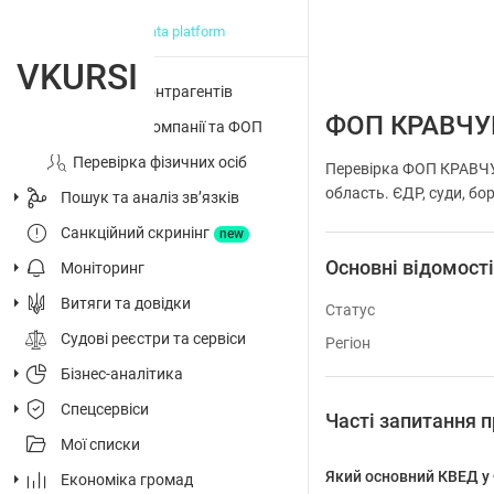
big data platform
VKURSI
Перевірка контрагентів
ФОП КРАВЧУ
Досьє на компанії та ФОП
Перевірка фізичних осіб
Перевірка ФОП КРАВЧУ
область. ЄДР, суди, бор
Пошук та аналіз звʼязків
Санкційний скринінг
new
Основні відомост
Моніторинг
Витяги та довідки
Статус
Судові реєстри та сервіси
Регіон
Бізнес-аналітика
Спецсервіси
Часті запитання
Мої списки
Який основний КВЕД 
Економіка громад