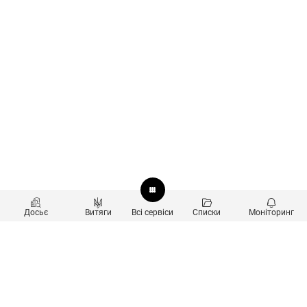
Досьє
Витяги
Всі сервіси
Списки
Моніторинг
Перевірка контрагентів
Продукти
Пошук та аналіз звʼязків
Користувачам
Санкційний скринінг
new