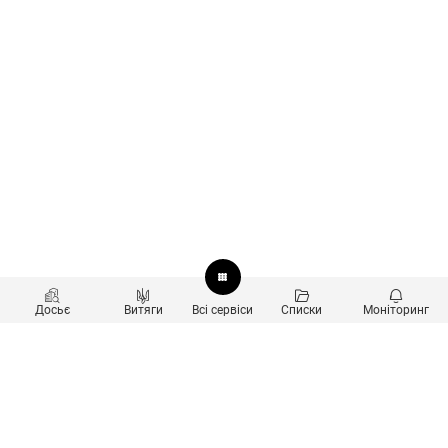
Досьє
Витяги
Всі сервіси
Списки
Моніторинг
Перевірка контрагентів
Продукти
Пошук та аналіз звʼязків
Користувачам
Санкційний скринінг
new