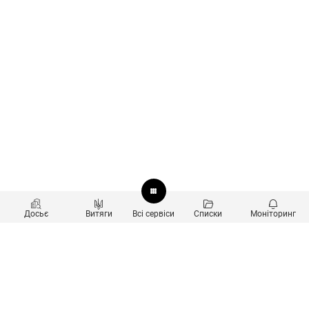
Досьє
Витяги
Всі сервіси
Списки
Моніторинг
Перевірка контрагентів
Продукти
Пошук та аналіз звʼязків
Користувачам
Санкційний скринінг
new