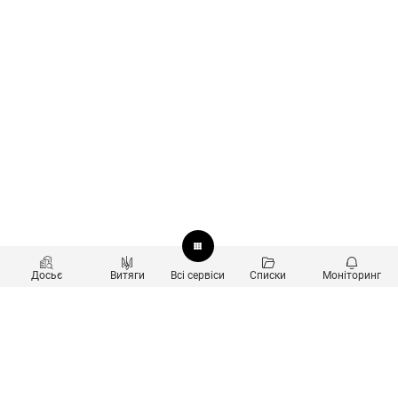
Досьє
Витяги
Всі сервіси
Списки
Моніторинг
Перевірка контрагентів
Продукти
Пошук та аналіз звʼязків
Користувачам
Санкційний скринінг
new