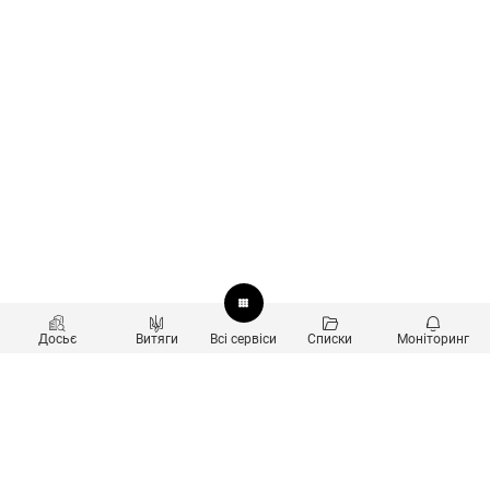
Досьє
Витяги
Всі сервіси
Списки
Моніторинг
Перевірка контрагентів
Продукти
Пошук та аналіз звʼязків
Користувачам
Санкційний скринінг
new