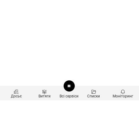
Досьє
Витяги
Всі сервіси
Списки
Моніторинг
Перевірка контрагентів
Продукти
Пошук та аналіз звʼязків
Користувачам
Санкційний скринінг
new