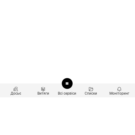
Досьє
Витяги
Всі сервіси
Списки
Моніторинг
Перевірка контрагентів
Продукти
Пошук та аналіз звʼязків
Користувачам
Санкційний скринінг
new