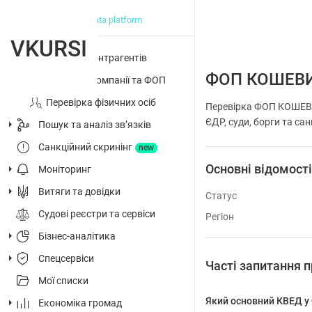
big data platform
VKURSI
Перевірка контрагентів
ФОП КОШЕВИ
Досьє на компанії та ФОП
Перевірка фізичних осіб
Перевірка ФОП КОШЕВИ
ЄДР, суди, борги та сан
Пошук та аналіз звʼязків
Санкційний скринінг
new
Основні відомост
Моніторинг
Витяги та довідки
Статус
Судові реєстри та сервіси
Регіон
Бізнес-аналітика
Спецсервіси
Часті запитанн
Мої списки
Який основний КВЕД
Економіка громад