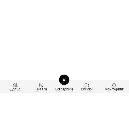
Досьє
Витяги
Всі сервіси
Списки
Моніторинг
Перевірка контрагентів
Продукти
Пошук та аналіз звʼязків
Користувачам
Санкційний скринінг
new