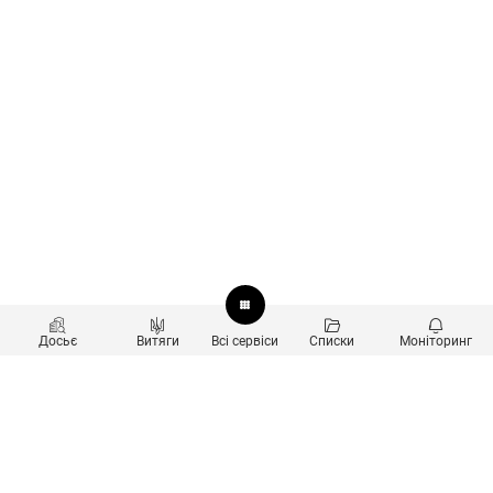
Досьє
Витяги
Всі сервіси
Списки
Моніторинг
Перевірка контрагентів
Продукти
Пошук та аналіз звʼязків
Користувачам
Санкційний скринінг
new