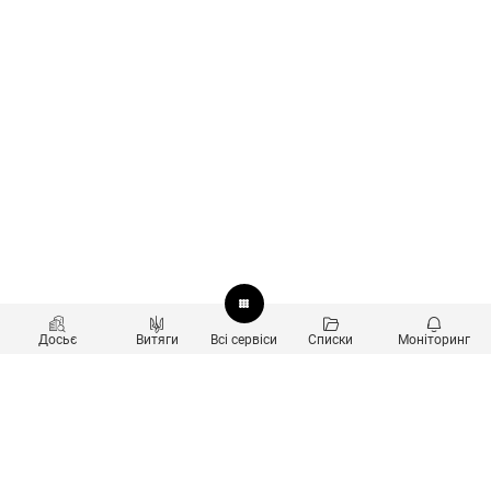
Досьє
Витяги
Всі сервіси
Списки
Моніторинг
Перевірка контрагентів
Продукти
Пошук та аналіз звʼязків
Користувачам
Санкційний скринінг
new