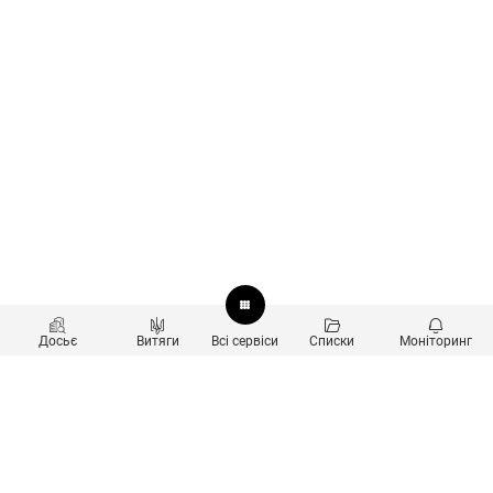
Досьє
Витяги
Всі сервіси
Списки
Моніторинг
Перевірка контрагентів
Продукти
Пошук та аналіз звʼязків
Користувачам
Санкційний скринінг
new