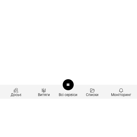
Досьє
Витяги
Всі сервіси
Списки
Моніторинг
Перевірка контрагентів
Продукти
Пошук та аналіз звʼязків
Користувачам
Санкційний скринінг
new