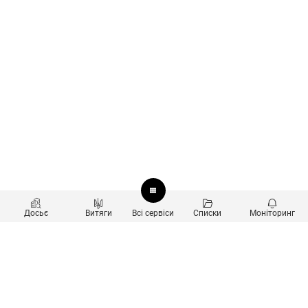
Досьє
Витяги
Всі сервіси
Списки
Моніторинг
Перевірка контрагентів
Продукти
Пошук та аналіз звʼязків
Користувачам
Санкційний скринінг
new