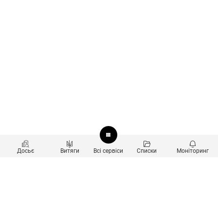
Досьє
Витяги
Всі сервіси
Списки
Моніторинг
Перевірка контрагентів
Продукти
Пошук та аналіз звʼязків
Користувачам
Санкційний скринінг
new