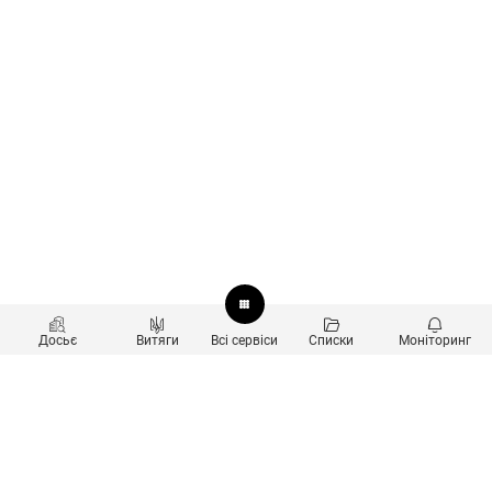
Досьє
Витяги
Всі сервіси
Списки
Моніторинг
Перевірка контрагентів
Продукти
Пошук та аналіз звʼязків
Користувачам
Санкційний скринінг
new