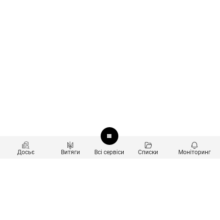
Досьє
Витяги
Всі сервіси
Списки
Моніторинг
Перевірка контрагентів
Продукти
Пошук та аналіз звʼязків
Користувачам
Санкційний скринінг
new