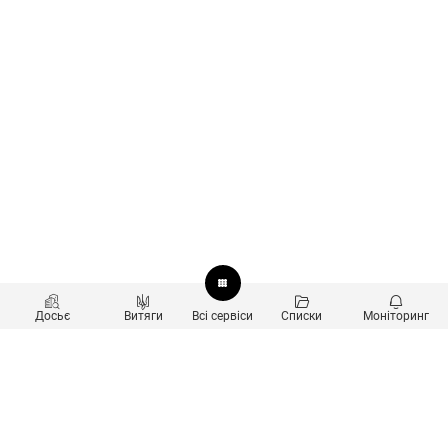
Досьє
Витяги
Всі сервіси
Списки
Моніторинг
Перевірка контрагентів
Продукти
Пошук та аналіз звʼязків
Користувачам
Санкційний скринінг
new