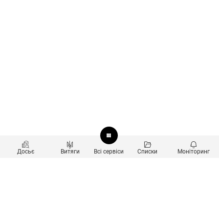
Досьє
Витяги
Всі сервіси
Списки
Моніторинг
Перевірка контрагентів
Продукти
Пошук та аналіз звʼязків
Користувачам
Санкційний скринінг
new