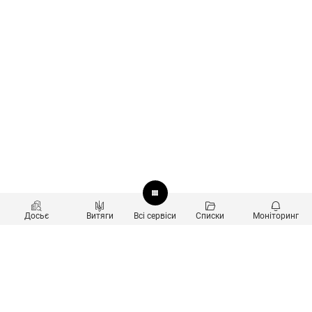
Досьє
Витяги
Всі сервіси
Списки
Моніторинг
Перевірка контрагентів
Продукти
Пошук та аналіз звʼязків
Користувачам
Санкційний скринінг
new