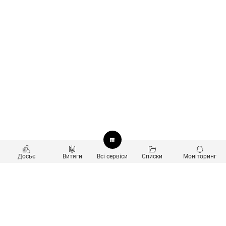
Досьє
Витяги
Всі сервіси
Списки
Моніторинг
Перевірка контрагентів
Продукти
Пошук та аналіз звʼязків
Користувачам
Санкційний скринінг
new