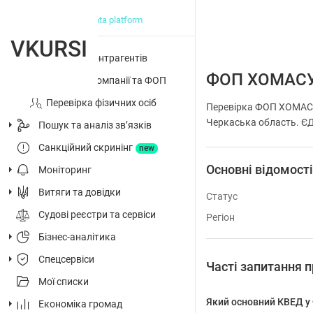
big data platform
VKURSI
Перевірка контрагентів
ФОП ХОМАСУ
Досьє на компанії та ФОП
Перевірка фізичних осіб
Перевірка ФОП ХОМАСУ
Черкаська область. ЄДР
Пошук та аналіз звʼязків
Санкційний скринінг
new
Основні відомост
Моніторинг
Витяги та довідки
Статус
Судові реєстри та сервіси
Регіон
Бізнес-аналітика
Спецсервіси
Часті запитанн
Мої списки
Який основний КВЕД
Економіка громад