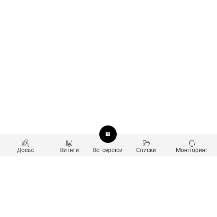
Досьє
Витяги
Всі сервіси
Списки
Моніторинг
Перевірка контрагентів
Продукти
Пошук та аналіз звʼязків
Користувачам
Санкційний скринінг
new