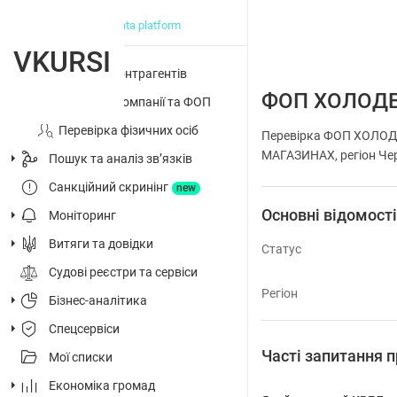
big data platform
VKURSI
Перевірка контрагентів
ФОП ХОЛОД
Досьє на компанії та ФОП
Перевірка фізичних осіб
Перевірка ФОП ХОЛОД
МАГАЗИНАХ, регіон Черк
Пошук та аналіз звʼязків
Санкційний скринінг
new
Основні відомост
Моніторинг
Витяги та довідки
Статус
Судові реєстри та сервіси
Регіон
Бізнес-аналітика
Спецсервіси
Часті запитанн
Мої списки
Економіка громад