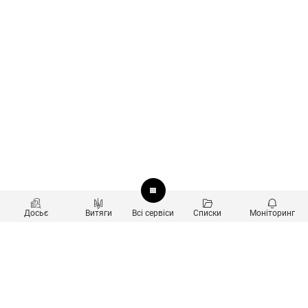
Досьє
Витяги
Всі сервіси
Списки
Моніторинг
Перевірка контрагентів
Продукти
Пошук та аналіз звʼязків
Користувачам
Санкційний скринінг
new