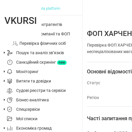
big data platform
VKURSI
Перевірка контрагентів
ФОП ХАРЧЕ
Досьє на компанії та ФОП
Перевірка фізичних осіб
Перевірка ФОП ХАРЧЕН
неспеціалізованих мага
Пошук та аналіз звʼязків
Санкційний скринінг
new
Основні відомост
Моніторинг
Витяги та довідки
Статус
Судові реєстри та сервіси
Регіон
Бізнес-аналітика
Спецсервіси
Часті запитанн
Мої списки
Економіка громад