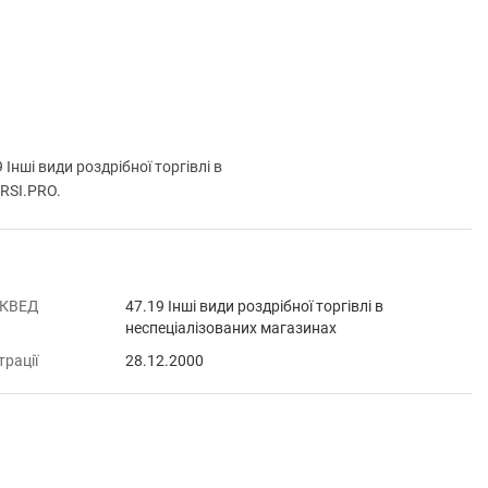
і види роздрібної торгівлі в
URSI.PRO.
 КВЕД
47.19 Інші види роздрібної торгівлі в
неспеціалізованих магазинах
трації
28.12.2000