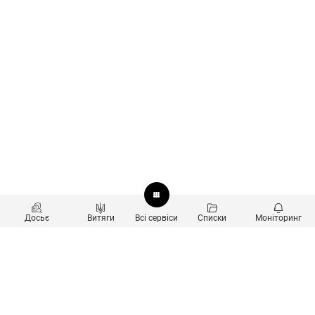
Досьє
Витяги
Всі сервіси
Списки
Моніторинг
Перевірка контрагентів
Продукти
Пошук та аналіз звʼязків
Користувачам
Санкційний скринінг
new