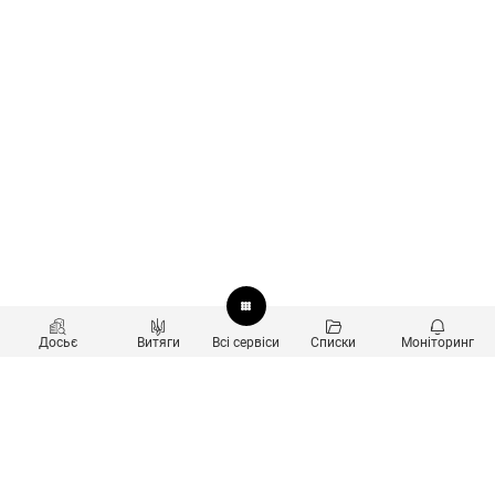
Досьє
Витяги
Всі сервіси
Списки
Моніторинг
Перевірка контрагентів
Продукти
Пошук та аналіз звʼязків
Користувачам
Санкційний скринінг
new