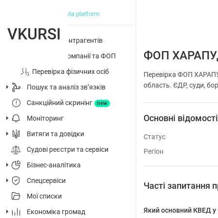
big data platform
VKURSI
Перевірка контрагентів
ФОП ХАРАПУ
Досьє на компанії та ФОП
Перевірка фізичних осіб
Перевірка ФОП ХАРАПУ
область. ЄДР, суди, бор
Пошук та аналіз звʼязків
Санкційний скринінг
new
Основні відомост
Моніторинг
Витяги та довідки
Статус
Судові реєстри та сервіси
Регіон
Бізнес-аналітика
Спецсервіси
Часті запитання
Мої списки
Який основний КВЕД 
Економіка громад