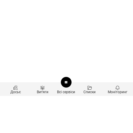
Досьє
Витяги
Всі сервіси
Списки
Моніторинг
Перевірка контрагентів
Продукти
Пошук та аналіз звʼязків
Користувачам
Санкційний скринінг
new