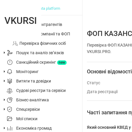
big data platform
VKURSI
Перевірка контрагентів
ФОП КАЗАН
Досьє на компанії та ФОП
Перевірка фізичних осіб
Перевірка ФОП КАЗАНС
VKURSI.PRO.
Пошук та аналіз звʼязків
Санкційний скринінг
new
Основні відомост
Моніторинг
Витяги та довідки
Статус
Судові реєстри та сервіси
Дата реєстрації
Бізнес-аналітика
Спецсервіси
Часті запитанн
Мої списки
Який основний КВЕД
Економіка громад