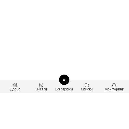
Досьє
Витяги
Всі сервіси
Списки
Моніторинг
Перевірка контрагентів
Продукти
Пошук та аналіз звʼязків
Користувачам
Санкційний скринінг
new