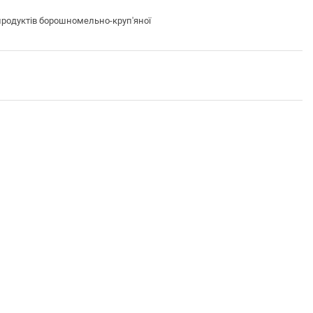
родуктів борошномельно-круп'яної