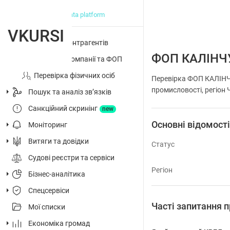
big data platform
VKURSI
Перевірка контрагентів
ФОП КАЛІНЧ
Досьє на компанії та ФОП
Перевірка фізичних осіб
Перевірка ФОП КАЛІНЧ
промисловості, регіон 
Пошук та аналіз звʼязків
Санкційний скринінг
new
Основні відомост
Моніторинг
Витяги та довідки
Статус
Судові реєстри та сервіси
Регіон
Бізнес-аналітика
Спецсервіси
Часті запитання
Мої списки
Економіка громад