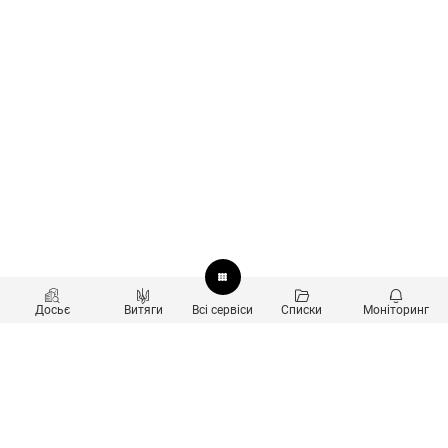
Досьє
Витяги
Всі сервіси
Списки
Моніторинг
Перевірка контрагентів
Продукти
Пошук та аналіз звʼязків
Користувачам
Санкційний скринінг
new