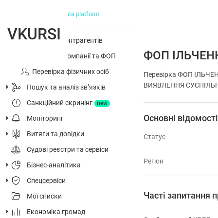
big data platform
VKURSI
Перевірка контрагентів
ФОП ІЛЬЧЕН
Досьє на компанії та ФОП
Перевірка фізичних осіб
Перевірка ФОП ІЛЬЧЕ
ВИЯВЛЕННЯ СУСПІЛЬНОЇ 
Пошук та аналіз звʼязків
Санкційний скринінг
new
Основні відомост
Моніторинг
Витяги та довідки
Статус
Судові реєстри та сервіси
Регіон
Бізнес-аналітика
Спецсервіси
Часті запитання
Мої списки
Економіка громад